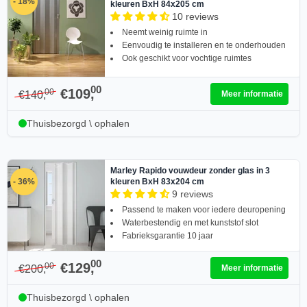
- 18%
kleuren BxH 84x205 cm
10 reviews
Neemt weinig ruimte in
Eenvoudig te installeren en te onderhouden
Ook geschikt voor vochtige ruimtes
00
€109,
00
€140,
Meer informatie
Thuisbezorgd \ ophalen
Marley Rapido vouwdeur zonder glas in 3
- 36%
kleuren BxH 83x204 cm
9 reviews
Passend te maken voor iedere deuropening
Waterbestendig en met kunststof slot
Fabrieksgarantie 10 jaar
00
€129,
00
€200,
Meer informatie
Thuisbezorgd \ ophalen