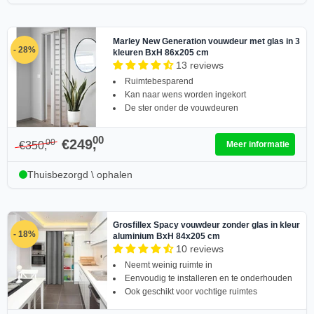
Marley New Generation vouwdeur met glas in 3
- 28%
kleuren BxH 86x205 cm
13 reviews
Ruimtebesparend
Kan naar wens worden ingekort
De ster onder de vouwdeuren
00
€249,
00
€350,
Meer informatie
Thuisbezorgd \ ophalen
Grosfillex Spacy vouwdeur zonder glas in kleur
- 18%
aluminium BxH 84x205 cm
10 reviews
Neemt weinig ruimte in
Eenvoudig te installeren en te onderhouden
Ook geschikt voor vochtige ruimtes