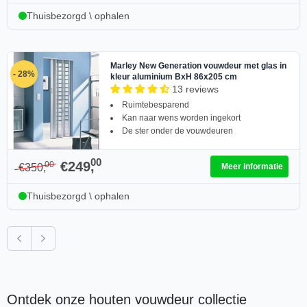
Thuisbezorgd \ ophalen
Marley New Generation vouwdeur met glas in
- 28%
kleur aluminium BxH 86x205 cm
13 reviews
Ruimtebesparend
Kan naar wens worden ingekort
De ster onder de vouwdeuren
00
€249,
00
€350,
Meer informatie
Thuisbezorgd \ ophalen
Previous
Next
Ontdek onze houten vouwdeur collectie