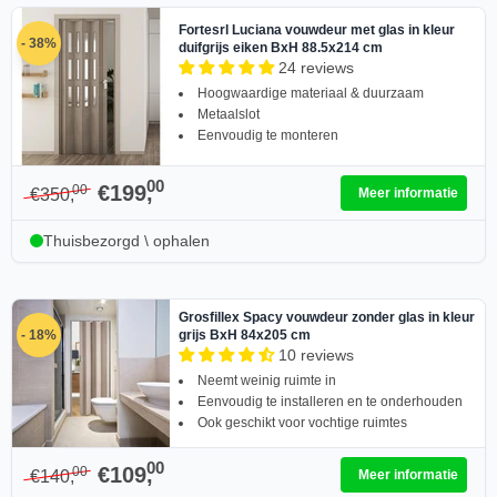
Fortesrl Luciana vouwdeur met glas in kleur
- 38%
duifgrijs eiken BxH 88.5x214 cm
24 reviews
Hoogwaardige materiaal & duurzaam
Metaalslot
Eenvoudig te monteren
00
€199,
00
€350,
Meer informatie
Thuisbezorgd \ ophalen
Grosfillex Spacy vouwdeur zonder glas in kleur
- 18%
grijs BxH 84x205 cm
10 reviews
Neemt weinig ruimte in
Eenvoudig te installeren en te onderhouden
Ook geschikt voor vochtige ruimtes
00
€109,
00
€140,
Meer informatie