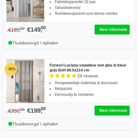
Fabrieksgarantie 10 jaar
Geluidswerend
Ruimtebesparend voor kleine ruimtes
00
€149,
00
€185,
Meer informatie
Thuisbezorgd \ ophalen
Fortesrl Luciana vouwdeur met glas in kleur
- 38%
grijs BxH 88.5x214 cm
24 reviews
Hoogwaardige materiaal & duurzaam
Metaalslot
Eenvoudig te monteren
00
€199,
00
€350,
Meer informatie
Thuisbezorgd \ ophalen