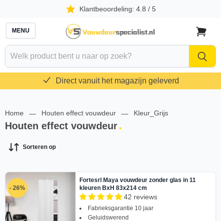
Klantbeoordeling: 4.8 / 5
MENU
Naar
winkelw
Direct vanuit het magazijn geleverd
Home
Houten effect vouwdeur
Kleur_Grijs
—
—
Houten effect vouwdeur
Sorteren op
Fortesrl Maya vouwdeur zonder glas in 11
- 26%
kleuren BxH 83x214 cm
42 reviews
Fabrieksgarantie 10 jaar
Geluidswerend