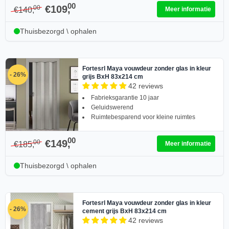
00
€109,
00
€140,
Meer informatie
Thuisbezorgd \ ophalen
Fortesrl Maya vouwdeur zonder glas in kleur
- 26%
grijs BxH 83x214 cm
42 reviews
Fabrieksgarantie 10 jaar
Geluidswerend
Ruimtebesparend voor kleine ruimtes
00
€149,
00
€185,
Meer informatie
Thuisbezorgd \ ophalen
Fortesrl Maya vouwdeur zonder glas in kleur
- 26%
cement grijs BxH 83x214 cm
42 reviews