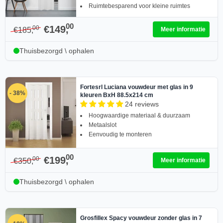
Ruimtebesparend voor kleine ruimtes
00
€149,
00
€185,
Meer informatie
Thuisbezorgd \ ophalen
Fortesrl Luciana vouwdeur met glas in 9
- 38%
kleuren BxH 88.5x214 cm
24 reviews
Hoogwaardige materiaal & duurzaam
Metaalslot
Eenvoudig te monteren
00
€199,
00
€350,
Meer informatie
Thuisbezorgd \ ophalen
Grosfillex Spacy vouwdeur zonder glas in 7