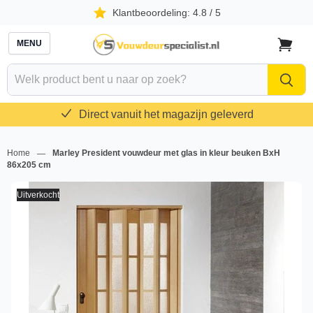
Klantbeoordeling: 4.8 / 5
MENU
Naar
winkelw
Hoge kwaliteit voor lage prijzen
Home
Marley President vouwdeur met glas in kleur beuken BxH
—
86x205 cm
Uitverkocht