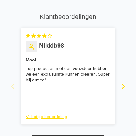
Klantbeoordelingen
Nikkib98
Mooi
Tev
Top product en met een vouwdeur hebben
Het 
we een extra ruimte kunnen creëren. Super
vouw
blij ermee!
zette
Volledige beoordeling
Voll