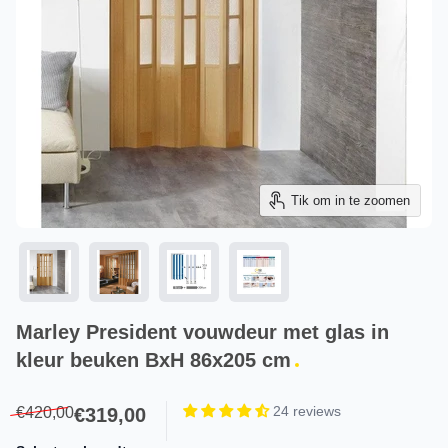
Tik om in te zoomen
Marley President vouwdeur met glas in
kleur beuken BxH 86x205 cm
Product information
Reviews
24 reviews
€420,00
€319,00