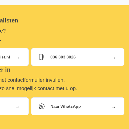
alisten
ze?
.
→
→
st.nl
036 303 3026
r in
et contactformulier invullen.
 snel mogelijk contact met u op.
→
→
Naar WhatsApp