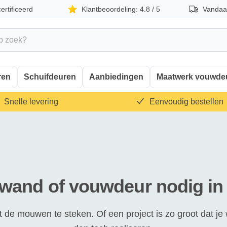
rtificeerd
Klantbeoordeling: 4.8 / 5
Vandaag
ren
Schuifdeuren
Aanbiedingen
Maatwerk vouwde
Snelle levering
Eenvoudig bestellen
and of vouwdeur nodig in Z
de mouwen te steken. Of een project is zo groot dat je 