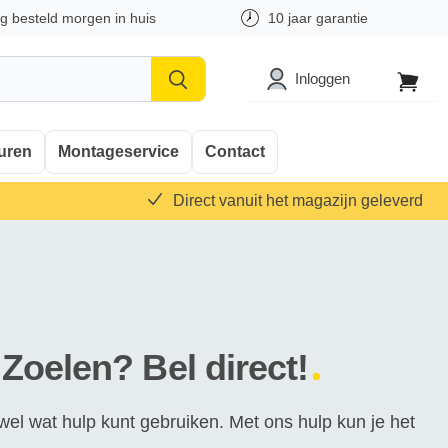
 besteld morgen in huis
10 jaar garantie
Inloggen
Naar
winkel
uren
Montageservice
Contact
Direct vanuit het magazijn geleverd
oelen? Bel direct!
wel wat hulp kunt gebruiken. Met ons hulp kun je het