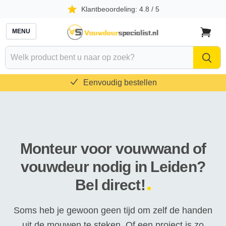
Klantbeoordeling: 4.8 / 5
MENU
Naar
winkelw
Eenvoudig bestellen
Monteur voor vouwwand of
vouwdeur nodig in Leiden?
Bel direct!
Soms heb je gewoon geen tijd om zelf de handen
uit de mouwen te steken. Of een project is zo